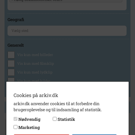
Geografi
Generelt
Vis kun med billeder
Vis kun med filmklip
Vis kun med lydklip
Vis kun med kilder
Vis kun med geo-tag
Cookies på arkiv.dk
arkiv.dk anvender cookies til at forbedre din
Side 1 af 1
brugeroplevelse og til indsamling af statistik.
Nødvendig
Statistik
1907
Marketing
Hovedgaden 46 Interiører Thomine Hansen