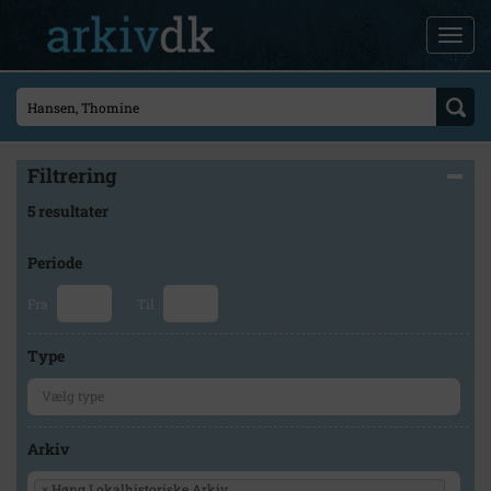
Filtrering
5 resultater
Periode
Fra
Til
Type
Arkiv
×
Høng Lokalhistoriske Arkiv