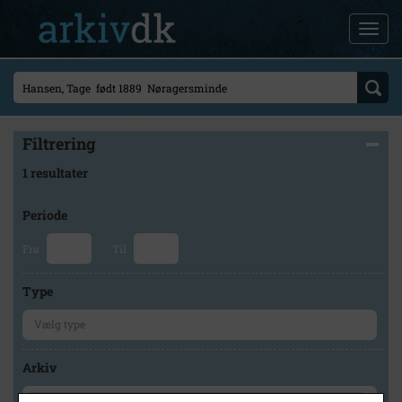
Filtrering
1 resultater
Periode
Fra
Til
Type
Arkiv
×
Tårnby Stads- og Lokalarkiv