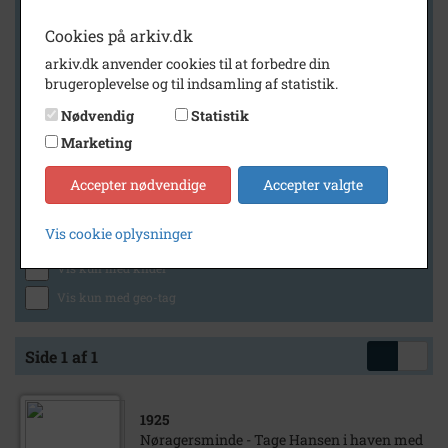
Cookies på arkiv.dk
arkiv.dk anvender cookies til at forbedre din
Geografi
brugeroplevelse og til indsamling af statistik.
Nødvendig
Statistik
Marketing
Generelt
Vis kun med billeder
Accepter nødvendige
Accepter valgte
Vis kun med filmklip
Vis cookie oplysninger
Vis kun med lydklip
Vis kun med kilder
Vis kun med geo-tag
Side 1 af 1
1925
Nøragersminde - Tage Hansen i haven med