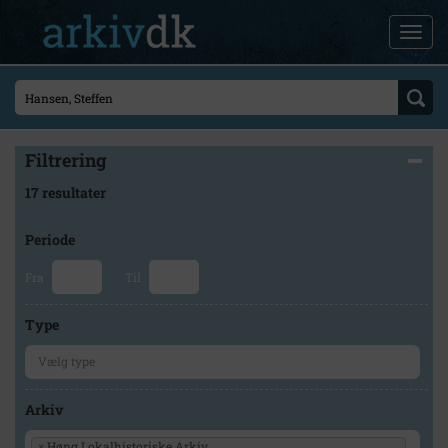
Filtrering
17 resultater
Periode
Fra
Til
Type
Arkiv
×
Høng Lokalhistoriske Arkiv