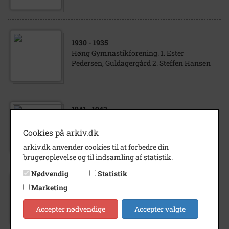
1930
- 1935
Høng Gymnastikforening. 1. Ester
Pedersen, Guldagergård 2. Steffen Hansen
1941
- 1942
Høng gymnastikforening.Karle 1941-42
1.Knud Rasmussen 3.Stubbe Teglbjerg
Cookies på arkiv.dk
4.Mogens Jensen 5.Thormod...
arkiv.dk anvender cookies til at forbedre din
brugeroplevelse og til indsamling af statistik.
Nødvendig
Statistik
1913
Marketing
Interiører Bageri Top: Høng Hovedgaden 29
Hansen (Bagermester)
Accepter nødvendige
Accepter valgte