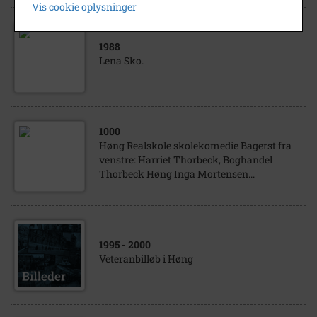
Vis cookie oplysninger
1988
Lena Sko.
1000
Høng Realskole skolekomedie Bagerst fra
venstre: Harriet Thorbeck, Boghandel
Thorbeck Høng Inga Mortensen...
1995
- 2000
Veteranbilløb i Høng