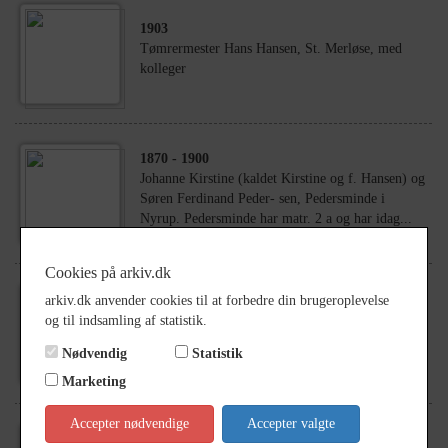
1903
Tømrermester Hans Hansen, St. Merløse, med
kolleger
1870
- 1900
Johanne Kirstine (kaldet Kirstine og f. Hansen) og
Søren Ferdinand Peder- sen, Pedersminde i
Nyrup. Pedersminde har matr. 2 a og har idag...
Cookies på arkiv.dk
arkiv.dk anvender cookies til at forbedre din brugeroplevelse
1943
og til indsamling af statistik.
Niels Ludvig Hansen og hustru Jensine Petrine,
Dotmosegård
Nødvendig
Statistik
Marketing
Accepter nødvendige
Accepter valgte