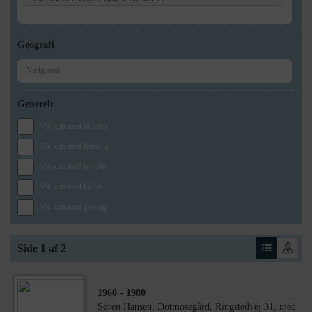
Geografi
Generelt
Vis kun med billeder
Vis kun med filmklip
Vis kun med lydklip
Vis kun med kilder
Vis kun med geo-tag
Side 1 af 2
1960
- 1980
Søren Hansen, Dotmosegård, Ringstedvej 31, med