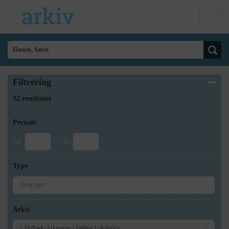
Filtrering
32 resultater
Periode
Fra
Til
Type
Arkiv
×
Holbæk-Arkiverne / Tølløse Lokalarkiv