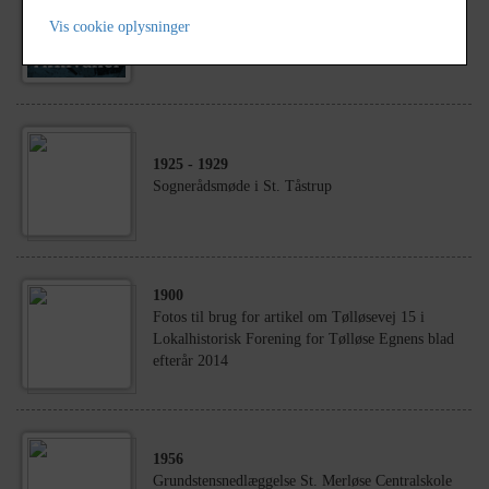
1913
Personarkiv Søren Vilhelm Sørensen, Skovvejen
Vis cookie oplysninger
30, Nyby
1925
- 1929
Sognerådsmøde i St. Tåstrup
1900
Fotos til brug for artikel om Tølløsevej 15 i
Lokalhistorisk Forening for Tølløse Egnens blad
efterår 2014
1956
Grundstensnedlæggelse St. Merløse Centralskole