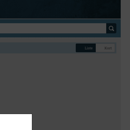
Liste
Kort