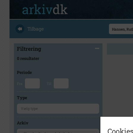
Tilbage
Filtrering
0 resultater
Periode
Fra
Til
Type
Arkiv
Cookies