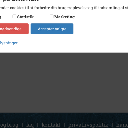
nder cookies til at forbedre din brugeroplevelse og til indsamling af st
g
Statistik
Marketing
 nødvendige
Accepter valgte
plysninger
 og brug
|
faq
|
kontakt
|
privatlivspolitik
|
hand