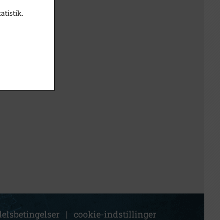
atistik.
elsbetingelser
|
cookie-indstillinger