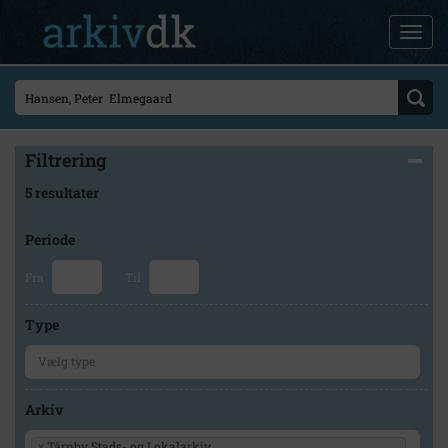
Filtrering
5 resultater
Periode
Fra
Til
Type
Arkiv
×
Tårnby Stads- og Lokalarkiv