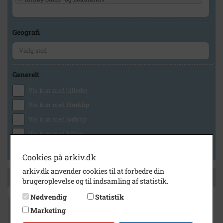
Geografi
Generelt
Vis kun med billeder
Vis kun med filmklip
Vis kun med lydklip
Vis kun med kilder
Vis kun med geo-tag
Cookies på arkiv.dk
arkiv.dk anvender cookies til at forbedre din
Side 1 af 1
brugeroplevelse og til indsamling af statistik.
Nødvendig
Statistik
1936
Marketing
Elmegaard - handelsgartner Ole Peter