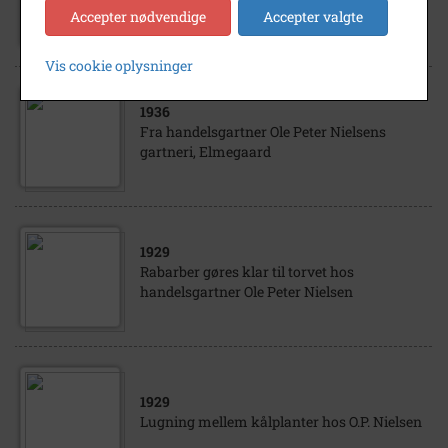
Nielsens gartneri
Accepter nødvendige
Accepter valgte
Vis cookie oplysninger
1936
Fra handelsgartner Ole Peter Nielsens
gartneri, Elmegaard
1929
Rabarber gøres klar til torvet hos
handelsgartner Ole Peter Nielsen
1929
Lugning mellem kålplanter hos O.P. Nielsen