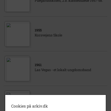
Pilegårdsskolen, 2.b. klassebillede 1957-58.
1955
Korsvejens Skole
1961
Las Vegas - et lokalt ungdomsband
1963
- 1964
Kastrup Skole 7. b 1963-1964
Cookies på arkiv.dk