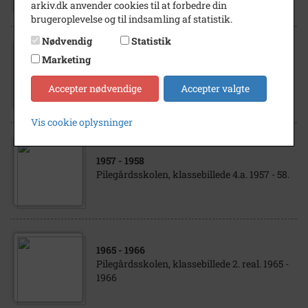
arkiv.dk anvender cookies til at forbedre din
brugeroplevelse og til indsamling af statistik.
Nødvendig
Statistik
Marketing
1943
- 1944
Tårnby Skole. Klassebillede, 1944 -1945.
Accepter nødvendige
Accepter valgte
Vis cookie oplysninger
1957
- 1958
Pilegårdsskolen, klassebillede 4.a. 1957 - 58.
1965
- 1966
Pilegårdsskolen, klassebillede 2. real. 1965 -
1966