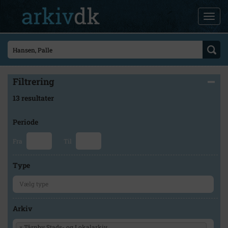
Filtrering
13 resultater
Periode
Fra
Til
Type
Arkiv
×
Tårnby Stads- og Lokalarkiv