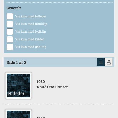
Generelt
Vis kun med billeder
Vis kun med filmklip
Vis kun med lydklip
Vis kun med kilder
Vis kun med geo-tag
Side 1 af 2
1939
Knud Otto Hansen