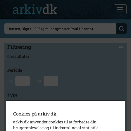
Filtrering
0 resultater
Periode
Fra
Til
Type
Cookies på arkiv.dk
Arkiv
arkiv.dk anvender cookies til at forbedre din
brugeroplevelse og til indsamling af statistik.
×
Slagelse Stads- og Lokalarkiv