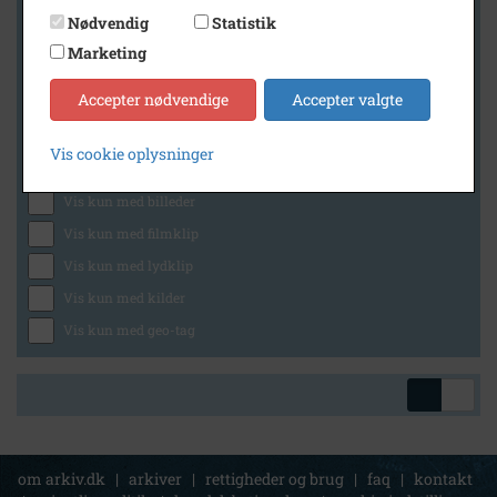
Nødvendig
Statistik
Marketing
Geografi
Accepter nødvendige
Accepter valgte
Vis cookie oplysninger
Generelt
Vis kun med billeder
Vis kun med filmklip
Vis kun med lydklip
Vis kun med kilder
Vis kun med geo-tag
om arkiv.dk
|
arkiver
|
rettigheder og brug
|
faq
|
kontakt