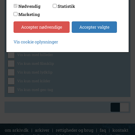
Nødvendig
Statistik
Marketing
Geografi
Accepter nødvendige
Accepter valgte
Vis cookie oplysninger
Generelt
Vis kun med billeder
Vis kun med filmklip
Vis kun med lydklip
Vis kun med kilder
Vis kun med geo-tag
om arkiv.dk
|
arkiver
|
rettigheder og brug
|
faq
|
kontakt