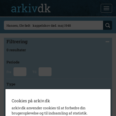
Filtrering
0 resultater
Periode
Fra
Til
Type
Cookies på arkiv.dk
Arkiv
arkiv.dk anvender cookies til at forbedre din
brugeroplevelse og til indsamling af statistik.
×
Lokalarkivet Alsønderup -Tjæreby