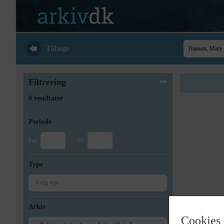
Tilbage
Filtrering
0 resultater
Periode
Fra
Til
Type
Arkiv
Cookies 