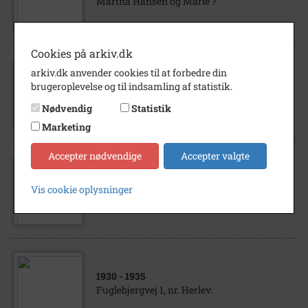
Martha Hansen og Marie ?
Cookies på arkiv.dk
arkiv.dk anvender cookies til at forbedre din
1925
- 1926
brugeroplevelse og til indsamling af statistik.
Birthe Hansen, Peter Bodildsen og Martha
Hansen og et af deres børn
Nødvendig
Statistik
Marketing
Accepter nødvendige
Accepter valgte
1940
- 1960
Martha og Christian Hansens fem sønner
Vis cookie oplysninger
på Gerstensgård
1930
- 1935
Fuglebjergvej 1, nr. Herlev.