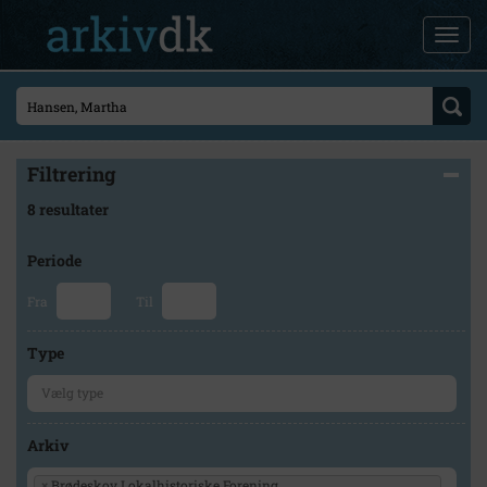
Filtrering
8 resultater
Periode
Fra
Til
Type
Arkiv
×
Brødeskov Lokalhistoriske Forening