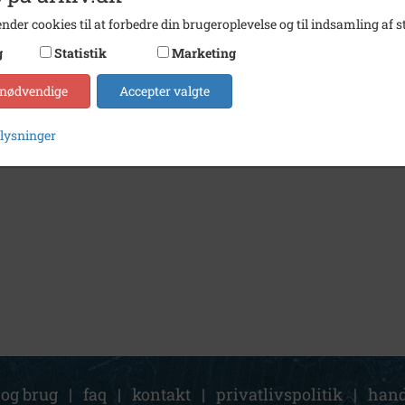
nder cookies til at forbedre din brugeroplevelse og til indsamling af st
g
Statistik
Marketing
 nødvendige
Accepter valgte
plysninger
 og brug
|
faq
|
kontakt
|
privatlivspolitik
|
hand