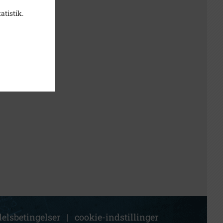
atistik.
elsbetingelser
|
cookie-indstillinger