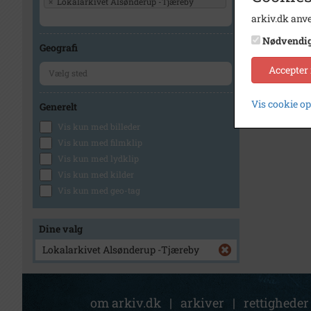
×
Lokalarkivet Alsønderup -Tjæreby
arkiv.dk anve
Nødvendi
Geografi
Accepter
Vis cookie o
Generelt
Vis kun med billeder
Vis kun med filmklip
Vis kun med lydklip
Vis kun med kilder
Vis kun med geo-tag
Dine valg
Lokalarkivet Alsønderup -Tjæreby
om arkiv.dk
|
arkiver
|
rettigheder