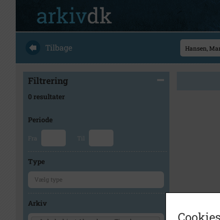
Tilbage
Filtrering
0 resultater
Periode
Fra
Til
Type
Arkiv
Cookies