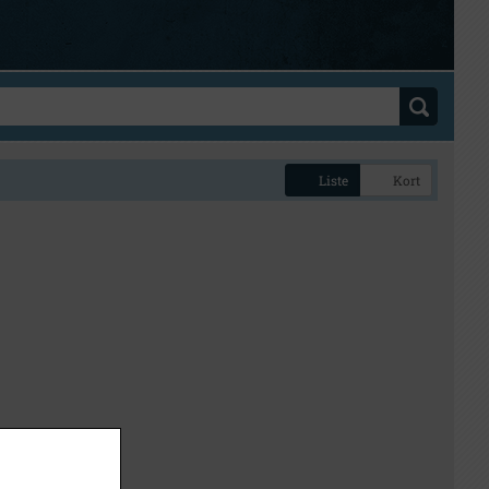
Liste
Kort