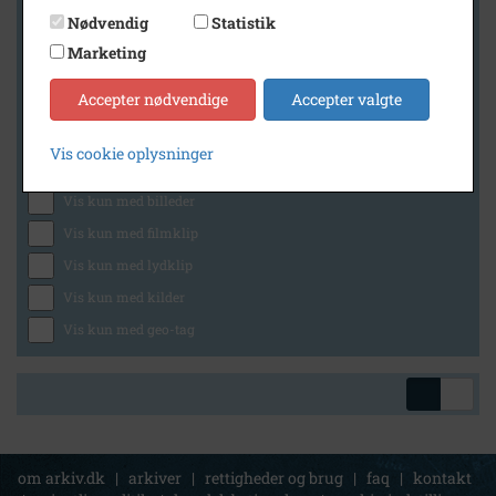
Nødvendig
Statistik
Marketing
Geografi
Accepter nødvendige
Accepter valgte
Vis cookie oplysninger
Generelt
Vis kun med billeder
Vis kun med filmklip
Vis kun med lydklip
Vis kun med kilder
Vis kun med geo-tag
om arkiv.dk
|
arkiver
|
rettigheder og brug
|
faq
|
kontakt