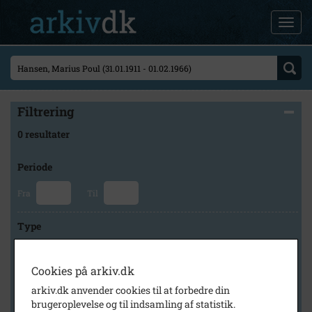
Filtrering
0 resultater
Periode
Fra
Til
Type
Cookies på arkiv.dk
Arkiv
arkiv.dk anvender cookies til at forbedre din
brugeroplevelse og til indsamling af statistik.
×
Historisk Arkiv Dragør