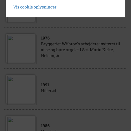
Maria Lang, svensk forfatterinde på besøg
Vis cookie oplysninger
hos familie på Humlevænget 11, Nødebo.
1976
Bryggeriet Wiibroe`s arbejdere inviteret til
at se og høre orgelet I Sct. Maria Kirke,
Helsingør.
1991
Hillerød
1986