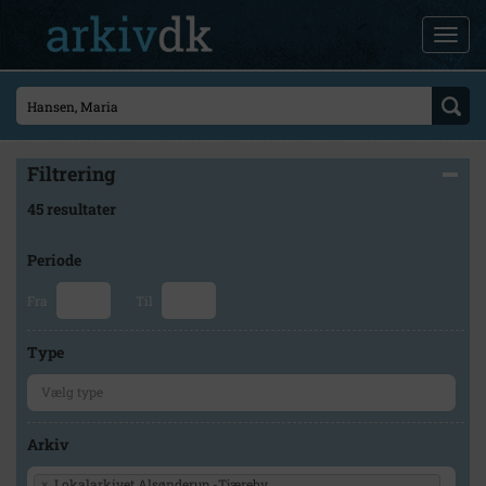
Filtrering
45 resultater
Periode
Fra
Til
Type
Arkiv
×
Lokalarkivet Alsønderup -Tjæreby