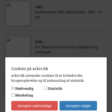
1983
Gudstjeneste i Skt. Maria kirke - 1983 - 18
stk.
1976
Sct. Maria kirke med det nypålagte tag,
Helsingør.
Cookies på arkiv.dk
arkiv.dk anvender cookies til at forbedre din
1975
brugeroplevelse og til indsamling af statistik.
Dronning Ingrid åbner musikfestival i
Maria Kirken, Helsingør.
Nødvendig
Statistik
Marketing
Accepter nødvendige
Accepter valgte
1975