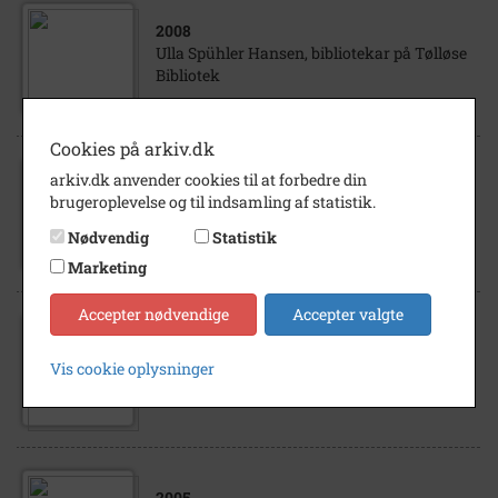
2008
Ulla Spühler Hansen, bibliotekar på Tølløse
Bibliotek
Cookies på arkiv.dk
1993
arkiv.dk anvender cookies til at forbedre din
Vinderne i Tølløse Kommunes
brugeroplevelse og til indsamling af statistik.
fotokonkurrence, udskrevet i anledning af
Nødvendig
Statistik
25-års jubilæet 01.04.1993.
Marketing
Accepter nødvendige
Accepter valgte
1994
Lokalhistorisk Forening i
Vis cookie oplysninger
arkivetsommeren 1994.
2005