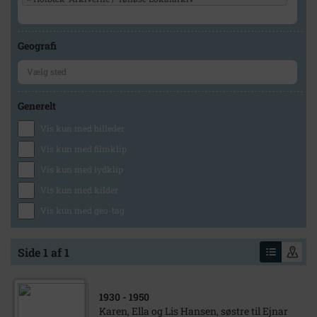
Geografi
Generelt
Vis kun med billeder
Vis kun med filmklip
Vis kun med lydklip
Vis kun med kilder
Vis kun med geo-tag
Side 1 af 1
1930
- 1950
Karen, Ella og Lis Hansen, søstre til Ejnar