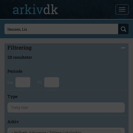
Filtrering
28 resultater
Periode
Fra
Til
Type
Arkiv
×
Holbæk-Arkiverne / Tølløse Lokalarkiv