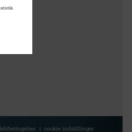
atistik.
elsbetingelser
|
cookie-indstillinger