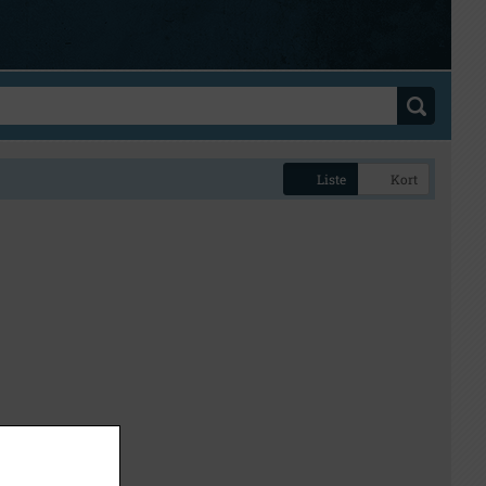
Liste
Kort