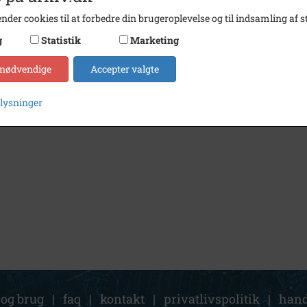
nder cookies til at forbedre din brugeroplevelse og til indsamling af st
g
Statistik
Marketing
 nødvendige
Accepter valgte
plysninger
 og brug
|
faq
|
kontakt
|
privatlivspolitik
|
hand