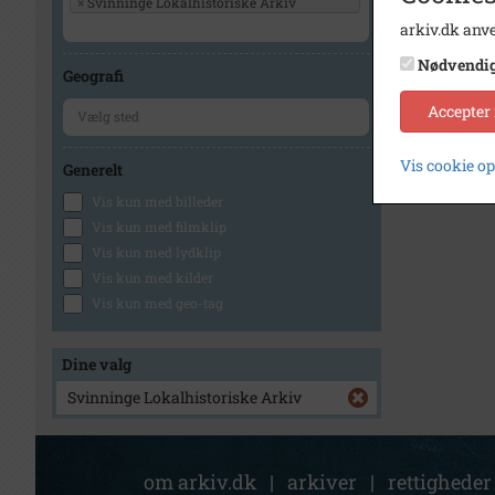
×
Svinninge Lokalhistoriske Arkiv
arkiv.dk anve
Nødvendi
Geografi
Accepter
Vis cookie o
Generelt
Vis kun med billeder
Vis kun med filmklip
Vis kun med lydklip
Vis kun med kilder
Vis kun med geo-tag
Dine valg
Svinninge Lokalhistoriske Arkiv
om arkiv.dk
|
arkiver
|
rettigheder