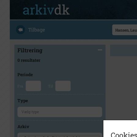
Tilbage
Filtrering
0 resultater
Periode
Fra
Til
Type
Arkiv
Cookies