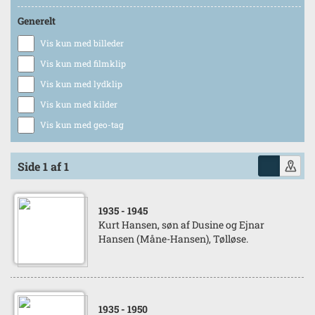
Generelt
Vis kun med billeder
Vis kun med filmklip
Vis kun med lydklip
Vis kun med kilder
Vis kun med geo-tag
Side 1 af 1
1935
- 1945
Kurt Hansen, søn af Dusine og Ejnar
Hansen (Måne-Hansen), Tølløse.
1935
- 1950