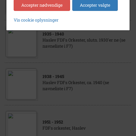
Haslev FDFs Orkester, 11.02.1951
Accepter nødvendige
Accepter valgte
Vis cookie oplysninger
1935
- 1940
Haslev FDFs Orkester, slutn. 1930'er ne (se
navneliste i F7)
1938
- 1945
Haslev FDFs Orkester, ca. 1940 (se
navneliste i F7)
1951
- 1952
FDFs orkester, Haslev