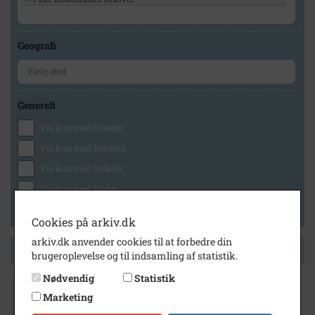
Geografi
Generelt
Vis kun med billeder
Vis kun med filmklip
Vis kun med lydklip
Vis kun med kilder
Vis kun med geo-tag
Cookies på arkiv.dk
arkiv.dk anvender cookies til at forbedre din
Side 1 af 1
brugeroplevelse og til indsamling af statistik.
Nødvendig
Statistik
Marketing
1951