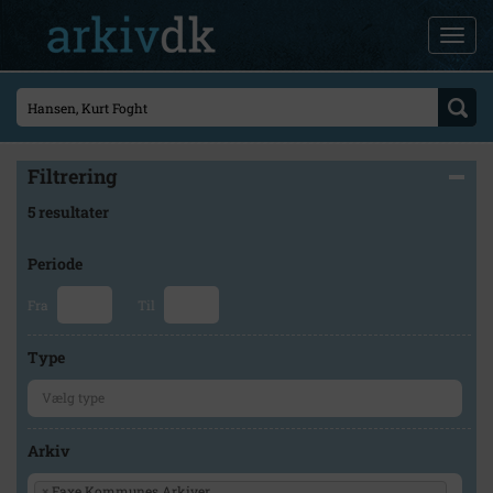
Filtrering
5 resultater
Periode
Fra
Til
Type
Arkiv
×
Faxe Kommunes Arkiver