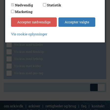
Nødvendig
Statistik
Marketing
Geografi
Accepter nødvendige
Accepter valgte
Vis cookie oplysninger
Generelt
Vis kun med billeder
Vis kun med filmklip
Vis kun med lydklip
Vis kun med kilder
Vis kun med geo-tag
om arkiv.dk
|
arkiver
|
rettigheder og brug
|
faq
|
kontakt