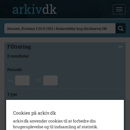
Filtrering
0 resultater
Periode
Fra
Til
Type
Cookies på arkiv.dk
Arkiv
arkiv.dk anvender cookies til at forbedre din
brugeroplevelse og til indsamling af statistik.
×
Lokalarkivet Alsønderup -Tjæreby