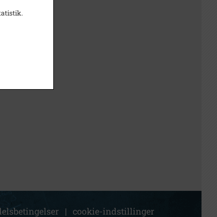
atistik.
elsbetingelser
|
cookie-indstillinger