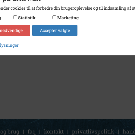
nder cookies til at forbedre din brugeroplevelse og til indsamling af st
g
Statistik
Marketing
 nødvendige
Accepter valgte
plysninger
 og brug
|
faq
|
kontakt
|
privatlivspolitik
|
hand