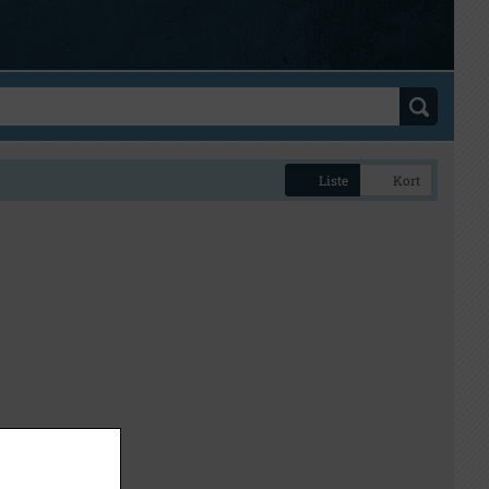
Liste
Kort