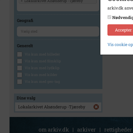
×
Lokalarkivet Alsønderup -Tjæreby
arkiv.dk anve
Nødvendi
Geografi
Accepter
Vis cookie o
Generelt
Vis kun med billeder
Vis kun med filmklip
Vis kun med lydklip
Vis kun med kilder
Vis kun med geo-tag
Dine valg
Lokalarkivet Alsønderup -Tjæreby
om arkiv.dk
|
arkiver
|
rettigheder