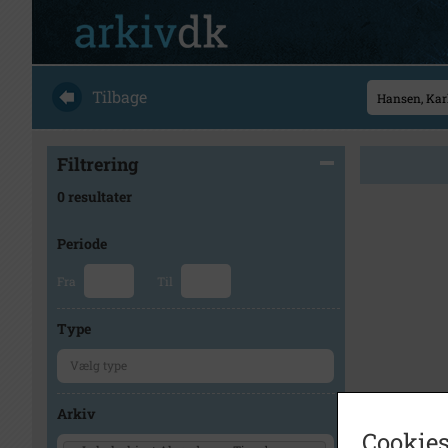
Tilbage
Filtrering
0 resultater
Periode
Fra
Til
Type
Arkiv
Cookies