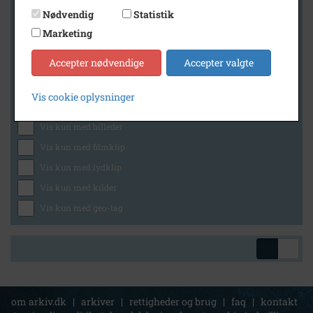
Nødvendig
Statistik
Marketing
Geografi
Accepter nødvendige
Accepter valgte
Vis cookie oplysninger
Generelt
Vis kun med billeder
Vis kun med filmklip
Vis kun med lydklip
Vis kun med kilder
Vis kun med geo-tag
om arkiv.dk
|
arkiver
|
rettigheder og brug
|
faq
|
kontakt