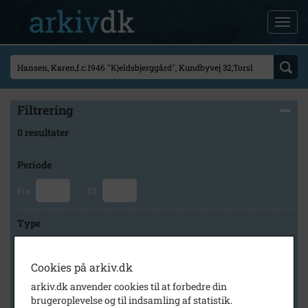
Filtrering
0 resultater
Periode
Fra
Til
Type
Cookies på arkiv.dk
Arkiv
arkiv.dk anvender cookies til at forbedre din
brugeroplevelse og til indsamling af statistik.
×
Svinninge Lokalhistoriske Arkiv