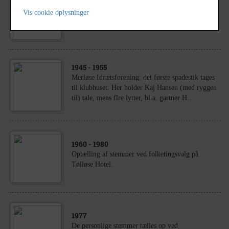
1933
- 1935
Vis cookie oplysninger
3 mænd i gang med byggeri
1945
- 1955
Merløse Idrætsforening: det første spadestik tages
til klubhuset. Her holder Kaj Hansen (med ryggen
til) tale, mens flre lytter, bl.a. gartner H...
1960
- 1980
Optælling af stemmer ved folketingsvalg på
Tølløse Hotel.
1977
De personlige stemmer tælles op ved