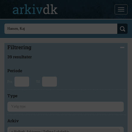
Filtrering
39 resultater
Periode
Fra
Til
Type
Arkiv
×
Holbæk-Arkiverne / Tølløse Lokalarkiv