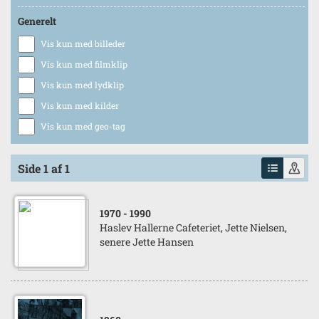
Generelt
Vis kun med billeder
Vis kun med filmklip
Vis kun med lydklip
Vis kun med kilder
Vis kun med geo-tag
Side 1 af 1
1970
- 1990
Haslev Hallerne Cafeteriet, Jette Nielsen,
senere Jette Hansen