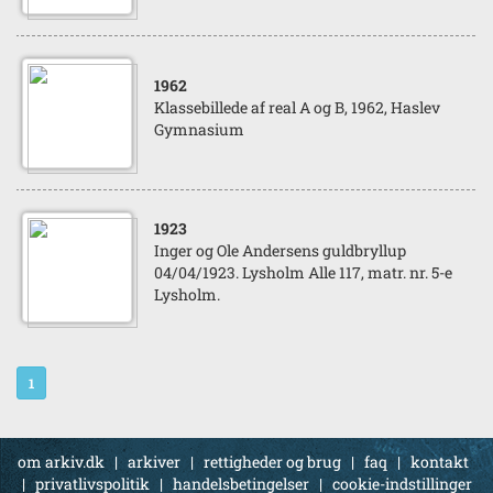
1962
Klassebillede af real A og B, 1962, Haslev
Gymnasium
1923
Inger og Ole Andersens guldbryllup
04/04/1923. Lysholm Alle 117, matr. nr. 5-e
Lysholm.
1
om arkiv.dk
|
arkiver
|
rettigheder og brug
|
faq
|
kontakt
|
privatlivspolitik
|
handelsbetingelser
|
cookie-indstillinger