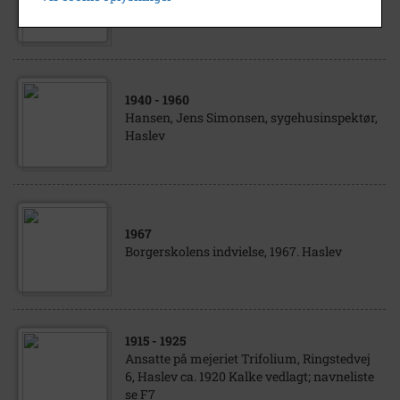
Haslev
1940
- 1960
Hansen, Jens Simonsen, sygehusinspektør,
Haslev
1967
Borgerskolens indvielse, 1967. Haslev
1915
- 1925
Ansatte på mejeriet Trifolium, Ringstedvej
6, Haslev ca. 1920 Kalke vedlagt; navneliste
se F7