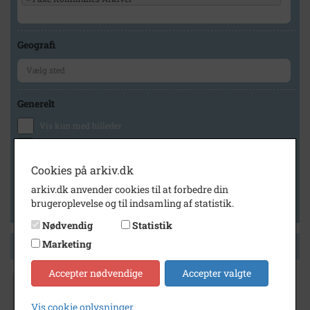
Geografi
Generelt
Vis kun med billeder
Vis kun med filmklip
Vis kun med lydklip
Cookies på arkiv.dk
Vis kun med kilder
arkiv.dk anvender cookies til at forbedre din
brugeroplevelse og til indsamling af statistik.
Vis kun med geo-tag
Nødvendig
Statistik
Marketing
Side 1 af 1
Accepter nødvendige
Accepter valgte
1960
- 1980
sygehusinspektør Jens Simonsen Hansen,
Vis cookie oplysninger