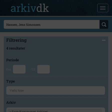
Filtrering
4 resultater
Periode
Fra
Til
Type
Arkiv
×
Faxe Kommunes Arkiver