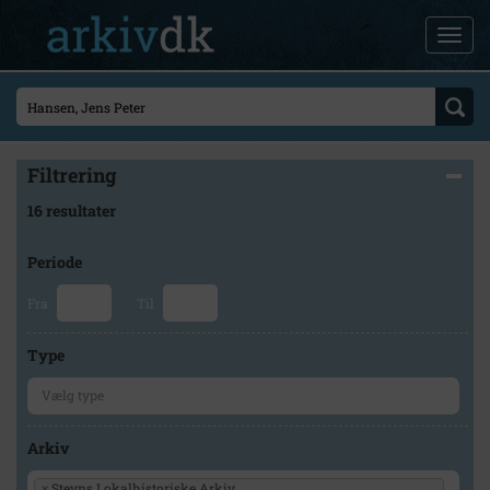
Filtrering
16 resultater
Periode
Fra
Til
Type
Arkiv
×
Stevns Lokalhistoriske Arkiv