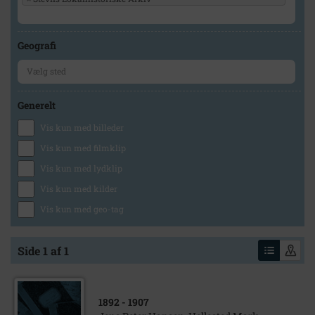
Geografi
Generelt
Vis kun med billeder
Vis kun med filmklip
Vis kun med lydklip
Vis kun med kilder
Vis kun med geo-tag
Side 1 af 1
1892
- 1907