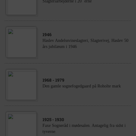
Slagteriarbejderne i 20 ´erne
1946
Haslev Andelssvineslagteri, Slagterivej, Haslev 50
års jubilæum i 1946
1968
- 1979
Den gamle sognefogedgaard på Roholte mark
1925
- 1930
Faxe Sogneråd i mødesalen. Antagelig fra sidst i
tyverne.