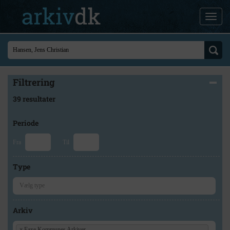
Filtrering
39 resultater
Periode
Fra
Til
Type
Arkiv
×
Faxe Kommunes Arkiver