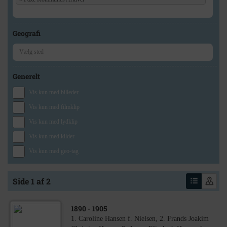
Geografi
Generelt
Vis kun med billeder
Vis kun med filmklip
Vis kun med lydklip
Vis kun med kilder
Vis kun med geo-tag
Side 1 af 2
1890
- 1905
1. Caroline Hansen f. Nielsen, 2. Frands Joakim