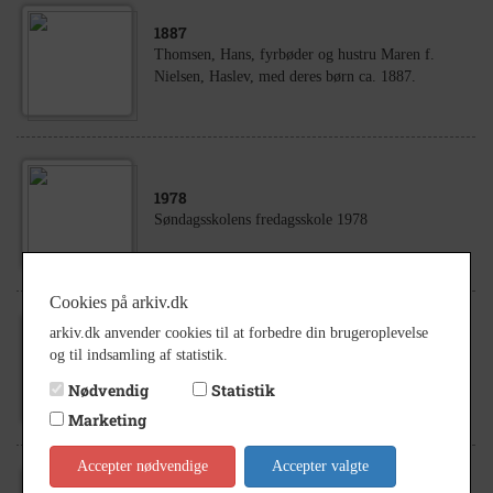
1887
Thomsen, Hans, fyrbøder og hustru Maren f.
Nielsen, Haslev, med deres børn ca. 1887.
1978
Søndagsskolens fredagsskole 1978
Cookies på arkiv.dk
arkiv.dk anvender cookies til at forbedre din brugeroplevelse
1923
- 1927
og til indsamling af statistik.
Haslev Andelssvineslagteri 1925 - Arbejdere og
funktionærer uden for slagteriet.
Nødvendig
Statistik
Marketing
Accepter nødvendige
Accepter valgte