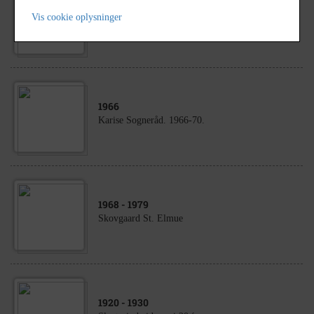
1907
Vis cookie oplysninger
Kirsten Marie Jensen på Sorø Husholdningsskole.
1966
Karise Sogneråd. 1966-70.
1968
- 1979
Skovgaard St. Elmue
1920
- 1930