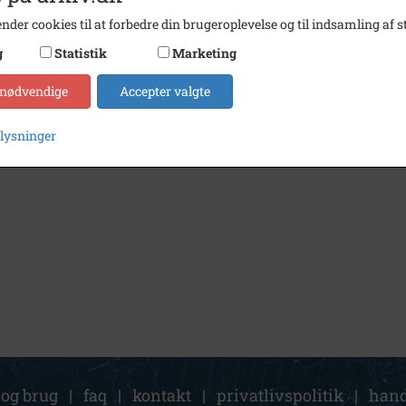
nder cookies til at forbedre din brugeroplevelse og til indsamling af st
g
Statistik
Marketing
 nødvendige
Accepter valgte
plysninger
 og brug
|
faq
|
kontakt
|
privatlivspolitik
|
hand