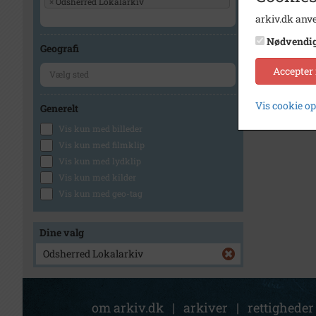
×
Odsherred Lokalarkiv
arkiv.dk anve
Nødvendi
Geografi
Accepter
Vis cookie o
Generelt
Vis kun med billeder
Vis kun med filmklip
Vis kun med lydklip
Vis kun med kilder
Vis kun med geo-tag
Dine valg
Odsherred Lokalarkiv
om arkiv.dk
|
arkiver
|
rettigheder