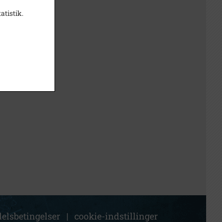
atistik.
elsbetingelser
|
cookie-indstillinger