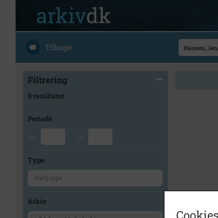
Tilbage
Filtrering
0 resultater
Periode
Fra
Til
Type
Arkiv
Cookies