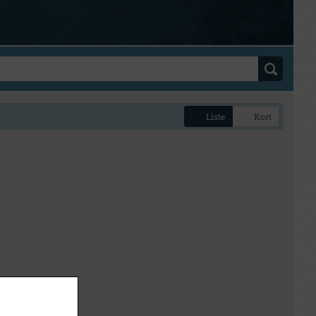
Liste
Kort