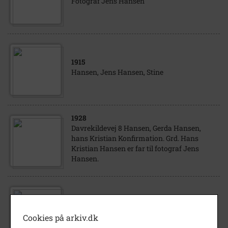
Fotograf Jens Hansen
1915
Hansen, Jens Hansen, Stine
1928
Davrekildevej 8 Hansen, Gerda Hansen,
hans Kristian Konfirmation. Grd. Hans
Kristian Hansen er far til fotograf Jens
Hansen.
1000
Hovedgaden 41. Fotograf Jens Hansens
Cookies på arkiv.dk
forretning