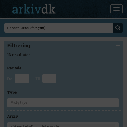
Filtrering
13 resultater
Periode
Fra
Til
Type
Arkiv
×
Høng Lokalhistoriske Arkiv