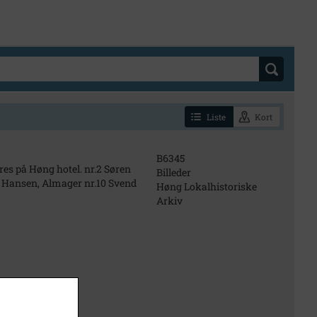
Liste
Kort
B6345
res på Høng hotel. nr.2 Søren
Billeder
b Hansen, Almager nr.10 Svend
Høng Lokalhistoriske
Arkiv