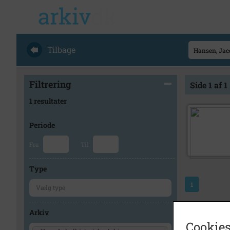
Tilbage
Filtrering
Side 1 af 1
1 resultater
Periode
Fra
Til
Type
1
Arkiv
Cookies