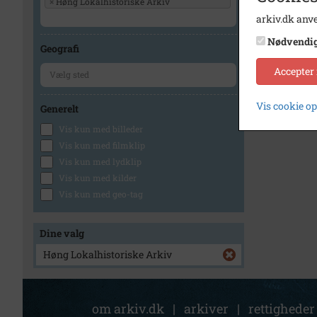
×
Høng Lokalhistoriske Arkiv
arkiv.dk anve
Nødvendi
Geografi
Accepter
Vis cookie o
Generelt
Vis kun med billeder
Vis kun med filmklip
Vis kun med lydklip
Vis kun med kilder
Vis kun med geo-tag
Dine valg
Høng Lokalhistoriske Arkiv
om arkiv.dk
|
arkiver
|
rettigheder