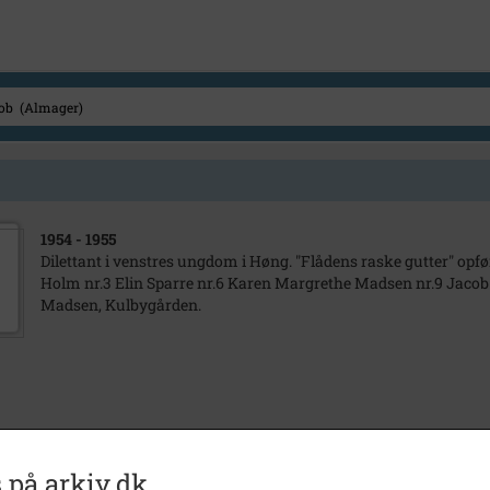
1954
- 1955
Dilettant i venstres ungdom i Høng. "Flådens raske gutter" opfø
Holm nr.3 Elin Sparre nr.6 Karen Margrethe Madsen nr.9 Jaco
Madsen, Kulbygården.
 på arkiv.dk