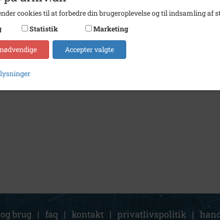
nder cookies til at forbedre din brugeroplevelse og til indsamling af st
g
Statistik
Marketing
 nødvendige
Accepter valgte
plysninger
 og brug
|
faq
|
kontakt
|
privatlivspolitik
|
hand