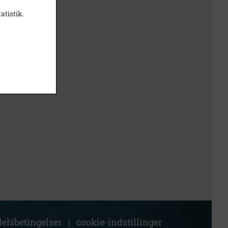
atistik.
elsbetingelser
|
cookie-indstillinger