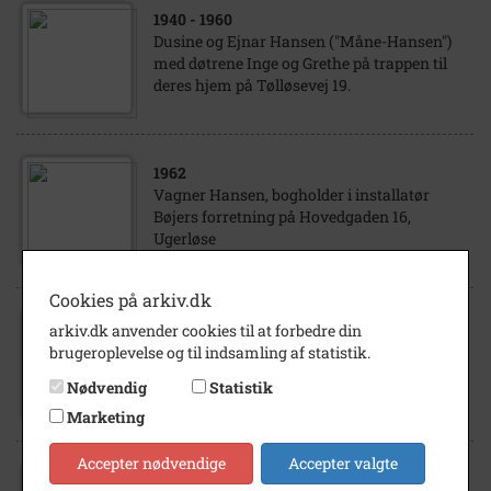
1940
- 1960
Dusine og Ejnar Hansen ("Måne-Hansen")
med døtrene Inge og Grethe på trappen til
deres hjem på Tølløsevej 19.
1962
Vagner Hansen, bogholder i installatør
Bøjers forretning på Hovedgaden 16,
Ugerløse
Cookies på arkiv.dk
1962
arkiv.dk anvender cookies til at forbedre din
Kommunesekretær Aage Hansen på
brugeroplevelse og til indsamling af statistik.
arbejde på Kommunekontoret, Hovedgaden
Nødvendig
Statistik
49, Ugerløse
Marketing
Accepter nødvendige
Accepter valgte
1962