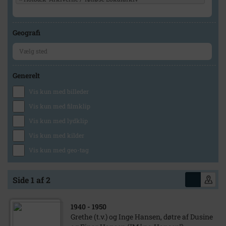
Geografi
Generelt
Vis kun med billeder
Vis kun med filmklip
Vis kun med lydklip
Vis kun med kilder
Vis kun med geo-tag
Side 1 af 2
1940
- 1950
Grethe (t.v.) og Inge Hansen, døtre af Dusine