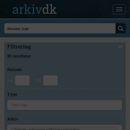
Filtrering
56 resultater
Periode
Fra
Til
Type
Arkiv
×
Holbæk-Arkiverne / Tølløse Lokalarkiv