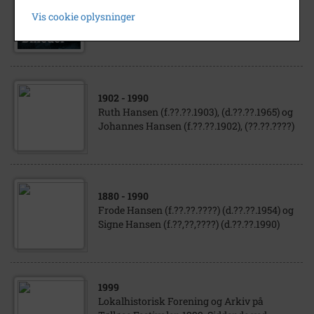
Slagtermester Louie Hansen, Hovedgaden
Vis cookie oplysninger
28, Ugerløse
1902
- 1990
Ruth Hansen (f.??.??.1903), (d.??.??.1965) og
Johannes Hansen (f.??.??.1902), (??.??.????)
1880
- 1990
Frode Hansen (f.??.??.????) (d.??.??.1954) og
Signe Hansen (f.??,??,????) (d.??.??.1990)
1999
Lokalhistorisk Forening og Arkiv på