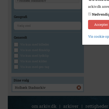
×
Holbæk Stadsarkiv
arkiv.dk anve
Nødvendi
Geografi
Accepter
Vis cookie o
Generelt
Vis kun med billeder
Vis kun med filmklip
Vis kun med lydklip
Vis kun med kilder
Vis kun med geo-tag
Dine valg
Holbæk Stadsarkiv
om arkiv.dk
|
arkiver
|
rettigheder