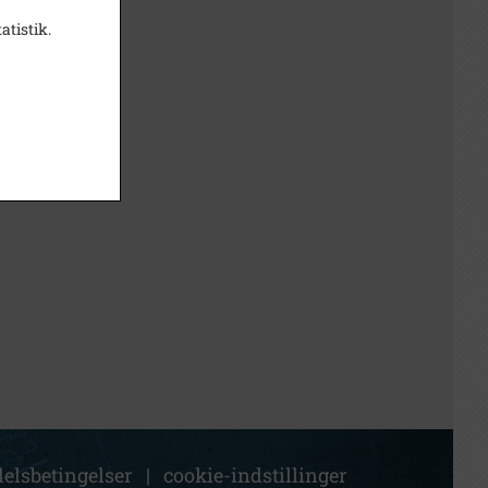
atistik.
elsbetingelser
|
cookie-indstillinger