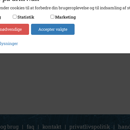
nder cookies til at forbedre din brugeroplevelse og til indsamling af st
g
Statistik
Marketing
 nødvendige
Accepter valgte
plysninger
 og brug
|
faq
|
kontakt
|
privatlivspolitik
|
hand