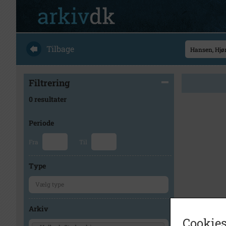
Tilbage
Filtrering
0 resultater
Periode
Fra
Til
Type
Arkiv
Cookies