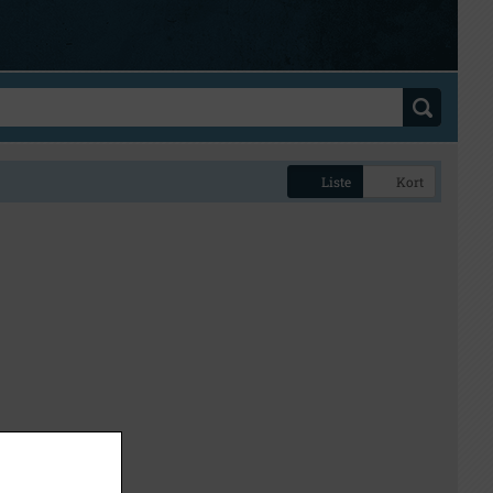
Liste
Kort