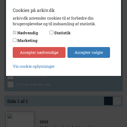
Cookies på arkiv.dk
arkiv.dk anvender cookies til at forbedre din
Geografi
brugeroplevelse og til indsamling af statistik.
Nødvendig
Statistik
Marketing
Generelt
Vis kun med billeder
Accepter nødvendige
Accepter valgte
Vis kun med filmklip
Vis cookie oplysninger
Vis kun med lydklip
Vis kun med kilder
Vis kun med geo-tag
Side 1 af 1
1923