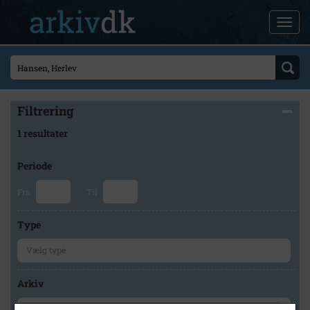
Filtrering
1 resultater
Periode
Fra
Til
Type
Arkiv
×
Høng Lokalhistoriske Arkiv