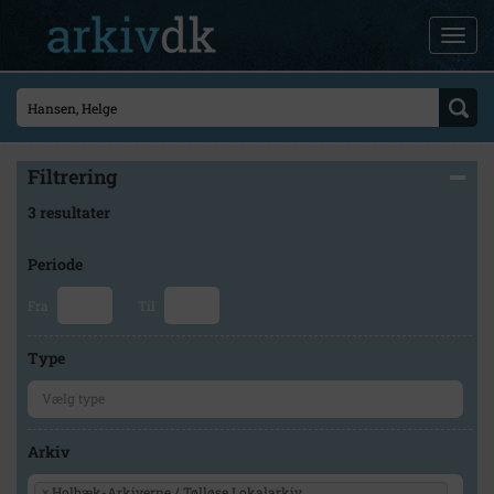
Filtrering
3 resultater
Periode
Fra
Til
Type
Arkiv
×
Holbæk-Arkiverne / Tølløse Lokalarkiv