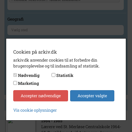
Geografi
Generelt
Cookies på arkiv.dk
Vis kun med billeder
arkiv.dk anvender cookies til at forbedre din
Vis kun med filmklip
brugeroplevelse og til indsamling af statistik.
Vis kun med lydklip
Nødvendig
Statistik
Vis kun med kilder
Marketing
Vis kun med geo-tag
Accepter nødvendige
Accepter valgte
Side 1 af 1
Vis cookie oplysninger
1964
- 1965
Lærere ved St. Merløse Centralskole 1964-