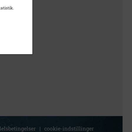
atistik.
elsbetingelser
|
cookie-indstillinger