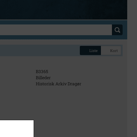
Liste
Kort
B3365
Billeder
Historisk Arkiv Dragør