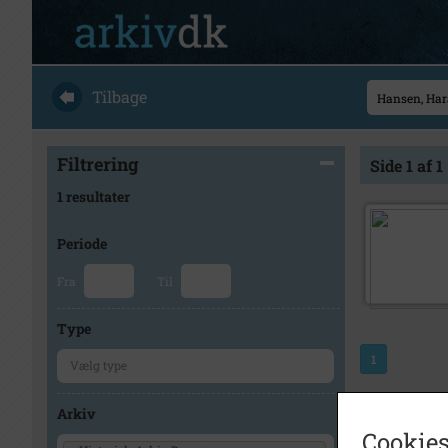
Tilbage
Filtrering
Side 1 af 1
1 resultater
Periode
Fra
Til
Type
1
Arkiv
Cookies