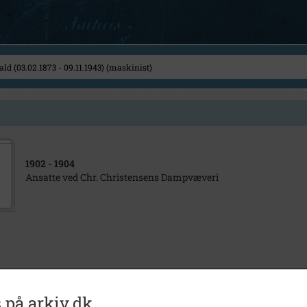
1902
- 1904
Ansatte ved Chr. Christensens Dampvæveri
 på arkiv.dk