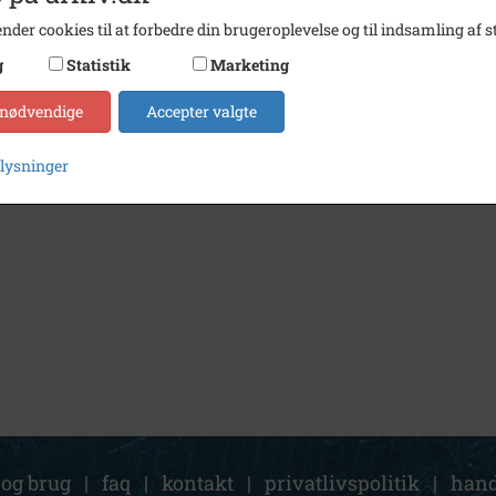
nder cookies til at forbedre din brugeroplevelse og til indsamling af st
g
Statistik
Marketing
 nødvendige
Accepter valgte
plysninger
 og brug
|
faq
|
kontakt
|
privatlivspolitik
|
hand