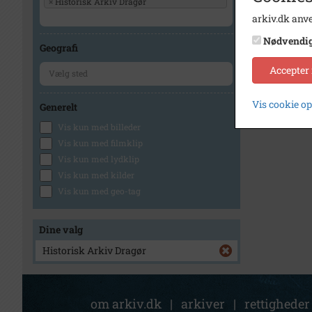
×
Historisk Arkiv Dragør
arkiv.dk anve
Nødvendi
Geografi
Accepter
Vis cookie o
Generelt
Vis kun med billeder
Vis kun med filmklip
Vis kun med lydklip
Vis kun med kilder
Vis kun med geo-tag
Dine valg
Historisk Arkiv Dragør
om arkiv.dk
|
arkiver
|
rettigheder