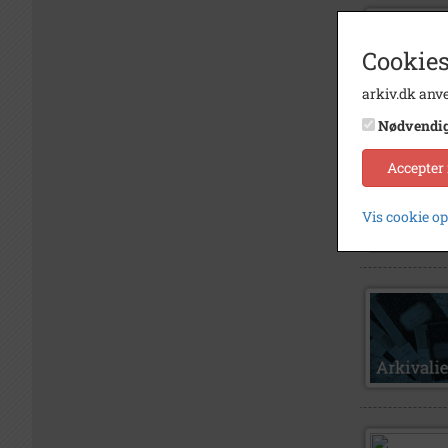
Cookies
arkiv.dk anve
Nødvendi
Accepter
Vis cookie o