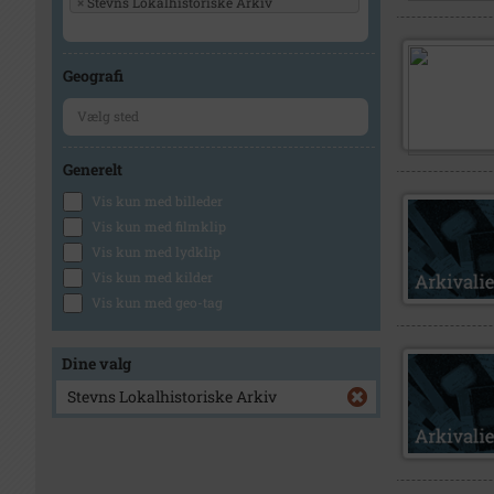
×
Stevns Lokalhistoriske Arkiv
Geografi
Generelt
Vis kun med billeder
Vis kun med filmklip
Vis kun med lydklip
Vis kun med kilder
Vis kun med geo-tag
Dine valg
Stevns Lokalhistoriske Arkiv