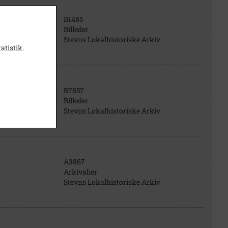
B1485
Billeder
Stevns Lokalhistoriske Arkiv
atistik.
B7857
Billeder
Stevns Lokalhistoriske Arkiv
A3867
Arkivalier
Stevns Lokalhistoriske Arkiv