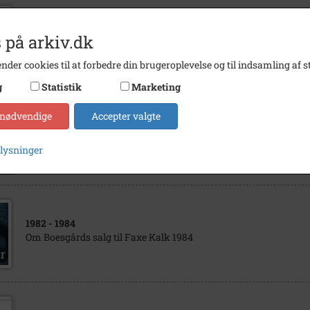
1879
- 1916
 på arkiv.dk
Hansen, Niels, Eskesti, Sierslev.
nder cookies til at forbedre din brugeroplevelse og til indsamling af st
g
Statistik
Marketing
 nødvendige
Accepter valgte
1930
- 1950
Hansen, Hans Peter og Marie
plysninger
1982
- 1984
Om Boesgårds salg til Faxe Kalk 1984