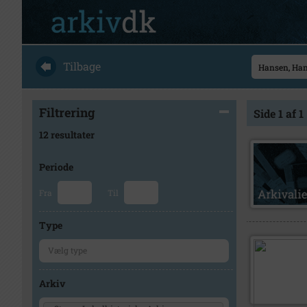
Tilbage
Filtrering
Side 1 af 1
12 resultater
Periode
Fra
Til
Type
Arkiv