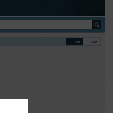
Liste
Kort