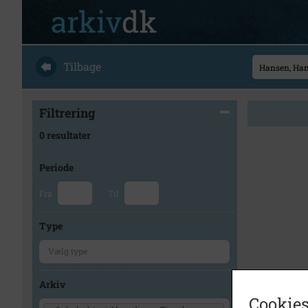
Tilbage
Filtrering
0 resultater
Periode
Fra
Til
Type
Arkiv
Cookies