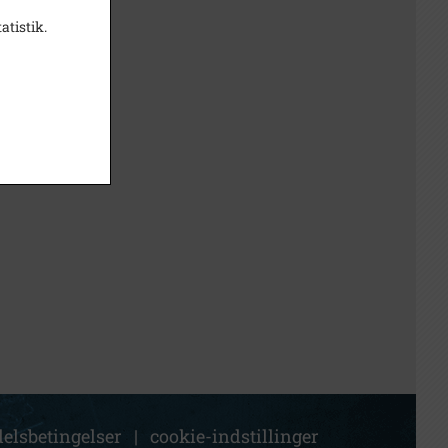
atistik.
elsbetingelser
|
cookie-indstillinger