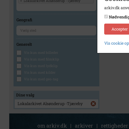
×
Lokalarkivet Alsønderup -Tjæreby
arkiv.dk anve
Nødvendi
Geografi
Accepter
Vis cookie o
Generelt
Vis kun med billeder
Vis kun med filmklip
Vis kun med lydklip
Vis kun med kilder
Vis kun med geo-tag
Dine valg
Lokalarkivet Alsønderup -Tjæreby
om arkiv.dk
|
arkiver
|
rettigheder