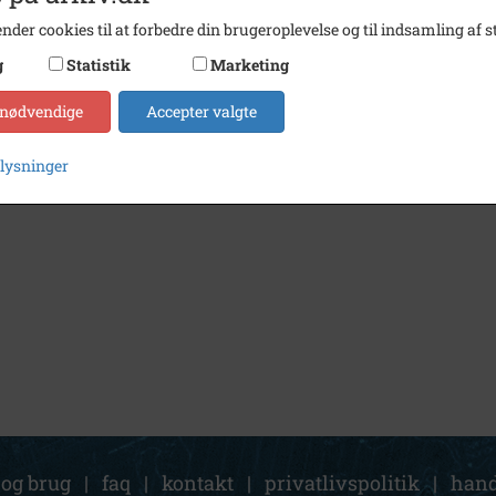
nder cookies til at forbedre din brugeroplevelse og til indsamling af st
g
Statistik
Marketing
 nødvendige
Accepter valgte
plysninger
 og brug
|
faq
|
kontakt
|
privatlivspolitik
|
hand