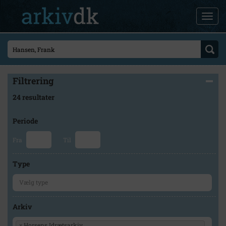
Filtrering
24 resultater
Periode
Fra
Til
Type
Arkiv
×
Horsens Idrætsarkiv