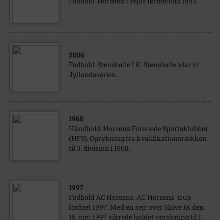
Fodbold. Horsens Frejas førstehold 1993.
2006
Fodbold. Stensballe I.K. Stensballe klar til
Jyllandsserien.
1968
Håndbold. Horsens Forenede Sportsklubber
(HFS). Oprykning fra kvalifikationsrækken
til 3. division i 1968.
1997
Fodbold AC Horsens. AC Horsens' trup
foråret 1997. Med en sejr over Skive IK den
15. juni 1997 sikrede holdet oprykning til 1...