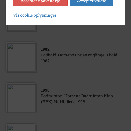
Accepter nødvendige
Accepter valgte
1985
Vis cookie oplysninger
Fodbold. HFS Ynglinge 1985
1982
Fodbold. Horsens Frejas ynglinge B hold
1982.
1998
Badminton. Horsens Badminton Klub
(HBK). Holdbillede 1998.