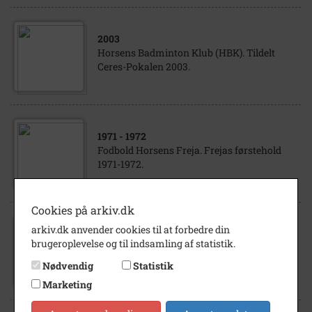
2003
Horsens Badminton Klub (HBK). Tildelt
Ceres-Pokalen 2003.
1971
- 1972
Fodbold Horsens Freja. Frejas førstehold
1971-1972.
Cookies på arkiv.dk
arkiv.dk anvender cookies til at forbedre din
1985
brugeroplevelse og til indsamling af statistik.
Fodbold. Horsens Forenede Sportsklubber
(HFS). Ynglingehold 1985
Nødvendig
Statistik
Marketing