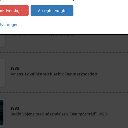
 nødvendige
Accepter valgte
plysninger
1989
Kulturelt Samråd i Vojens til møde
1985
Vojens. Lokalhistorisk Arkiv, Danmarksgade 8
1993
Radio Vojens med udsendelsen "Den røde tråd", 1993