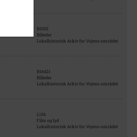
B3301
Billeder
Lokalhistorisk Arkiv for Vojens-området
B16421
Billeder
Lokalhistorisk Arkiv for Vojens-området
L136
Film og lyd
Lokalhistorisk Arkiv for Vojens-området