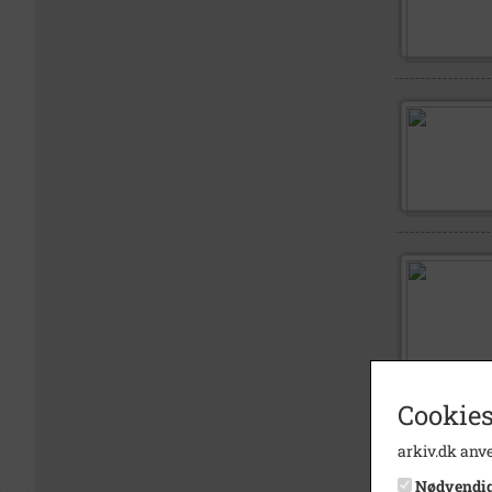
Cookies
arkiv.dk anve
Nødvendi