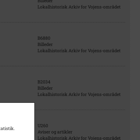
Billeder
Lokalhistorisk Arkiv for Vojens-området
B6880
Billeder
Lokalhistorisk Arkiv for Vojens-området
B2034
Billeder
Lokalhistorisk Arkiv for Vojens-området
U260
atistik.
Aviser og artikler
Lokalhistorisk Arkiv for Vojens-området