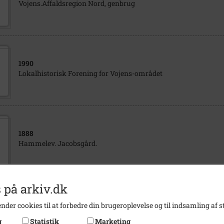
Vojens.Affaldsregion Nord, genbrug
1990
Lokalhistorisk Forening for Vojens-området
1888
Hammelev. Jacobsgård.
 på arkiv.dk
1989
nder cookies til at forbedre din brugeroplevelse og til indsamling af st
Løst og fast 1989 om Gabøl i ”gamle dage”
g
Statistik
Marketing