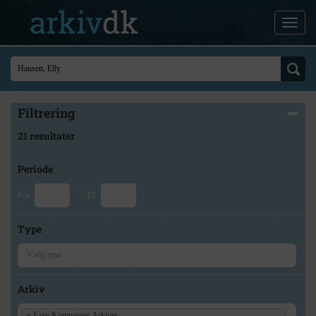
Filtrering
21 resultater
Periode
Fra
Til
Type
Arkiv
×
Faxe Kommunes Arkiver