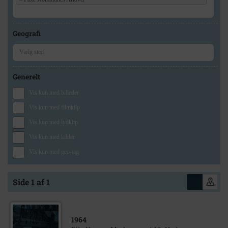
Geografi
Generelt
Vis kun med billeder
Vis kun med filmklip
Vis kun med lydklip
Vis kun med kilder
Vis kun med geo-tag
Side 1 af 1
1964