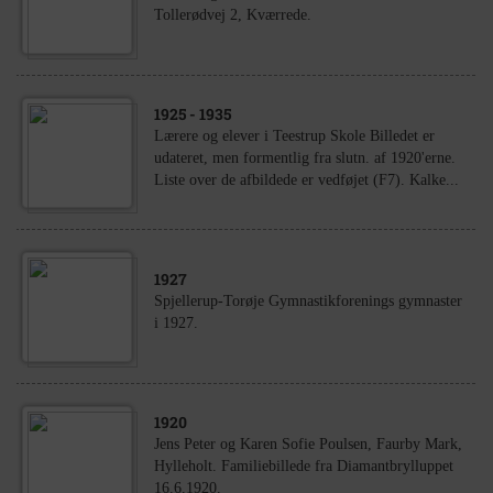
Tollerødvej 2, Kværrede.
1925
- 1935
Lærere og elever i Teestrup Skole Billedet er
udateret, men formentlig fra slutn. af 1920'erne.
Liste over de afbildede er vedføjet (F7). Kalke...
1927
Spjellerup-Torøje Gymnastikforenings gymnaster
i 1927.
1920
Jens Peter og Karen Sofie Poulsen, Faurby Mark,
Hylleholt. Familiebillede fra Diamantbrylluppet
16.6.1920.