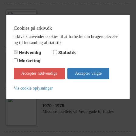
1935
Klassefoto "1. mellem" 1935 fra Faxe Realskole /
Cookies på arkiv.dk
Bojesens Realskole.
arkiv.dk anvender cookies til at forbedre din brugeroplevelse
og til indsamling af statistik.
Nødvendig
Statistik
1949
Marketing
Spjellerup-Torøje gymnastikforenings pigehold
ved amtsopvisningen i Faxe 23.3.1949
Accepter nødvendige
Accepter valgte
Vis cookie oplysninger
1970
- 1975
Missionshotellets sal Vestergade 6, Haslev