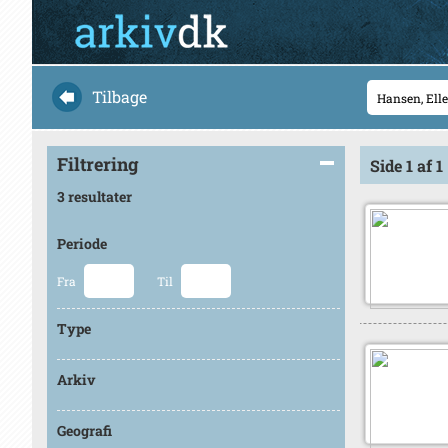
Tilbage
Filtrering
Side 1 af 1
3 resultater
Periode
Fra
Til
Type
Arkiv
Geografi