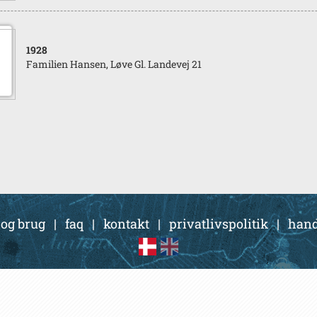
1928
Familien Hansen, Løve Gl. Landevej 21
 og brug
|
faq
|
kontakt
|
privatlivspolitik
|
hand