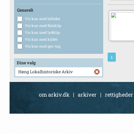
Generelt
Vis kun med billeder
Vis kun med filmklip
Vis kun med lydklip
Vis kun med kilder
Vis kun med geo-tag
1
Dine valg
Høng Lokalhistoriske Arkiv
om arkiv.dk
|
arkiver
|
rettigheder