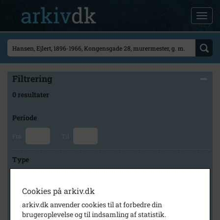
Filtrering
0 resultater
Periode
Fra
Til
Type
Cookies på arkiv.dk
Arkiv
arkiv.dk anvender cookies til at forbedre din
brugeroplevelse og til indsamling af statistik.
×
Frederikssund lokalhistoriske arkiver Slangerup arkiv