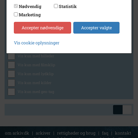
Nødvendig
Statistik
Marketing
Geografi
Accepter nødvendige
Accepter valgte
Vis cookie oplysninger
Generelt
Vis kun med billeder
Vis kun med filmklip
Vis kun med lydklip
Vis kun med kilder
Vis kun med geo-tag
om arkiv.dk
|
arkiver
|
rettigheder og brug
|
faq
|
kontakt