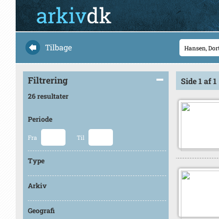
Tilbage
Filtrering
Side 1 af 1
26 resultater
Periode
Fra
Til
Type
Arkiv
Geografi