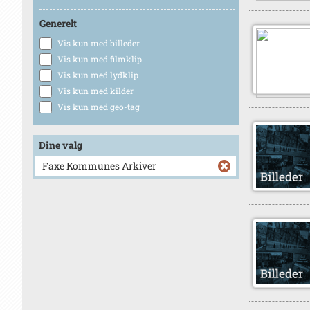
Generelt
Vis kun med billeder
Vis kun med filmklip
Vis kun med lydklip
Vis kun med kilder
Vis kun med geo-tag
Dine valg
Faxe Kommunes Arkiver