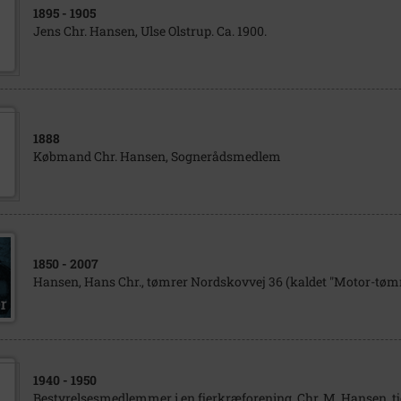
1895
- 1905
Jens Chr. Hansen, Ulse Olstrup. Ca. 1900.
1888
Købmand Chr. Hansen, Sognerådsmedlem
1850
- 2007
Hansen, Hans Chr., tømrer Nordskovvej 36 (kaldet "Motor-tømr
1940
- 1950
Bestyrelsesmedlemmer i en fjerkræforening, Chr. M. Hansen, tj