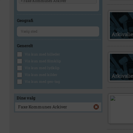
×
Faxe Kommunes Arkiver
Geografi
Generelt
Vis kun med billeder
Vis kun med filmklip
Vis kun med lydklip
Vis kun med kilder
Vis kun med geo-tag
Dine valg
Faxe Kommunes Arkiver