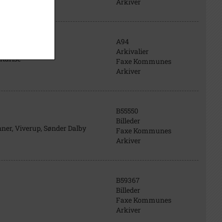
Arkiver
A94
Arkivalier
 Karise
Faxe Kommunes
Arkiver
B55550
Billeder
ner, Viverup, Sønder Dalby
Faxe Kommunes
Arkiver
B59367
Billeder
Faxe Kommunes
Arkiver