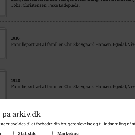
Johs. Christensen, Faxe Ladeplads.
1916
Familieportræt af familien Chr. Skovgaard Hansen, Egedal, Vi
1920
Familieportræt af familien Chr. Skovgaard Hansen, Egedal, Vi
 på arkiv.dk
1911
nder cookies til at forbedre din brugeroplevelse og til indsamling af st
Brudebillede af Vilhelmine og Chr. Skovgaard Hansen, Egedal, 
g
Statistik
Marketing