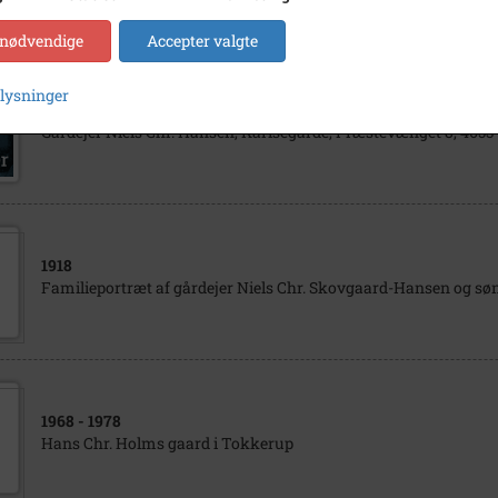
 nødvendige
Accepter valgte
plysninger
1902
Gårdejer Niels Chr. Hansen, Karisegårde, Præstevænget 8, 4653
1918
Familieportræt af gårdejer Niels Chr. Skovgaard-Hansen og søn
1968
- 1978
Hans Chr. Holms gaard i Tokkerup