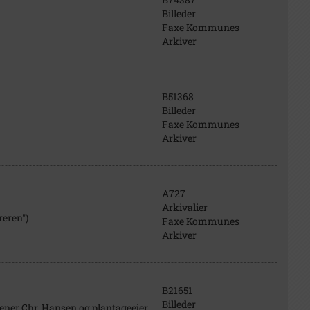
Billeder
Faxe Kommunes
Arkiver
B51368
Billeder
Faxe Kommunes
Arkiver
A727
Arkivalier
eren")
Faxe Kommunes
Arkiver
B21651
Billeder
ener Chr. Hansen og plantageejer