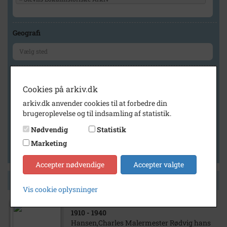
Geografi
Generelt
Cookies på arkiv.dk
Vis kun med billeder
arkiv.dk anvender cookies til at forbedre din
Vis kun med filmklip
brugeroplevelse og til indsamling af statistik.
Vis kun med lydklip
Nødvendig
Statistik
Vis kun med kilder
Marketing
Vis kun med geo-tag
Accepter nødvendige
Accepter valgte
Side 1 af 1
Vis cookie oplysninger
1910
- 1940
Hansen,Charles Malermester Rødvig hans