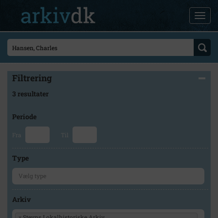
Filtrering
3 resultater
Periode
Fra
Til
Type
Arkiv
×
Stevns Lokalhistoriske Arkiv