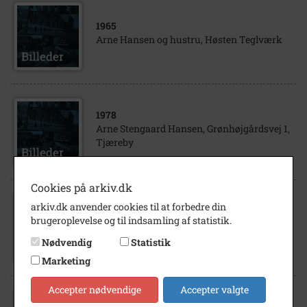
1965
Arne Hansen og hustru, Høsten Teglværk
1978
Arne Stengaard Hansen, Grønhøjgårdsvej 1,
Tjæreby
Cookies på arkiv.dk
arkiv.dk anvender cookies til at forbedre din
1951
brugeroplevelse og til indsamling af statistik.
FDF, Haslev Vindere af Malteserløbet 1951
Nødvendig
Statistik
Marketing
Accepter nødvendige
Accepter valgte
1945