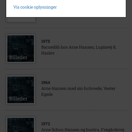
Haslev FDF ved afsløringen af mindesten
Vis cookie oplysninger
for Augustin Hansen, sommeren 1945
1975
Barnedåb hos Arne Hansen, Lupinvej 8,
Haslev
1964
Arne Hansen med sin forlovede, Vester
Egede
1972
Arne Schou Hansen og hustru, Frøgårdsvej