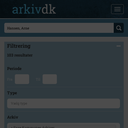
Filtrering
103 resultater
Periode
Fra
Til
Type
Arkiv
×
Faxe Kommunes Arkiver