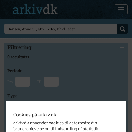
Filtrering
0 resultater
Periode
Fra
Til
Type
Cookies på arkiv.dk
Arkiv
arkiv.dk anvender cookies til at forbedre din
brugeroplevelse og til indsamling af statistik.
×
Holbæk Stadsarkiv