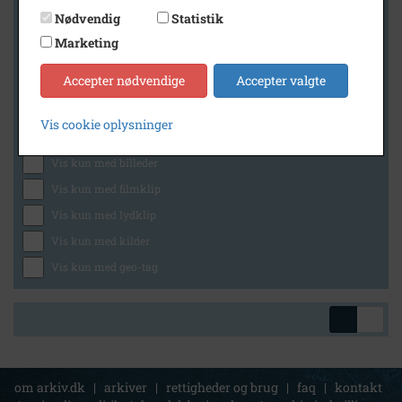
Nødvendig
Statistik
Marketing
Geografi
Accepter nødvendige
Accepter valgte
Vis cookie oplysninger
Generelt
Vis kun med billeder
Vis kun med filmklip
Vis kun med lydklip
Vis kun med kilder
Vis kun med geo-tag
om arkiv.dk
|
arkiver
|
rettigheder og brug
|
faq
|
kontakt