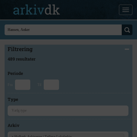
Filtrering
489 resultater
Periode
Fra
Til
Type
Arkiv
×
Holbæk-Arkiverne / Tølløse Lokalarkiv