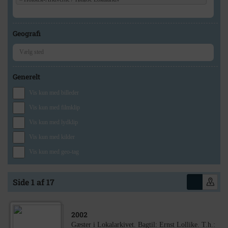
Geografi
Generelt
Vis kun med billeder
Vis kun med filmklip
Vis kun med lydklip
Vis kun med kilder
Vis kun med geo-tag
Side 1 af 17
2002
Gæster i Lokalarkivet. Bagtil: Ernst Lollike. T.h.: