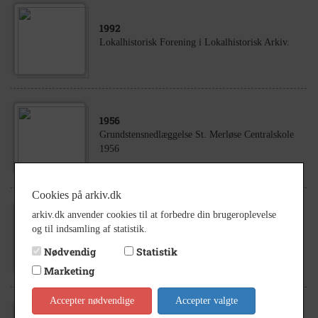
1992
Lokalhistorisk Forening i Lokalhistorisk Arkiv.
1956
Grundstensnedlæggelse St. Merløse Centralskole
1956
Cookies på arkiv.dk
arkiv.dk anvender cookies til at forbedre din brugeroplevelse
1957
og til indsamling af statistik.
Fodboldhold fra Merløse Idrætsforening.
Nødvendig
Statistik
Marketing
Accepter nødvendige
Accepter valgte