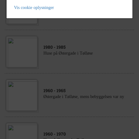
1980
- 1985
Vis cookie oplysninger
Hjørnet af Østergade og Nygade i Tølløse
1980
- 1985
Huse på Østergade i Tølløse
1960
- 1965
Østergade i Tølløse, mens bebyggelsen var ny
1960
- 1970