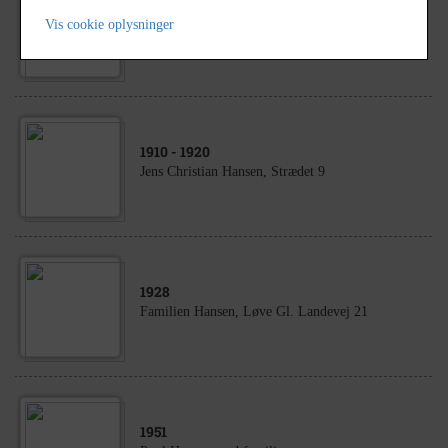
1000
Morten Peder Hansen og Mette Marie Hansens
Vis cookie oplysninger
guldbryllup i Herslev.
1910
- 1920
Jens Christian Hansen, Strædet 9
1928
Familien Hansen, Løve Gl. Landevej 21
1951