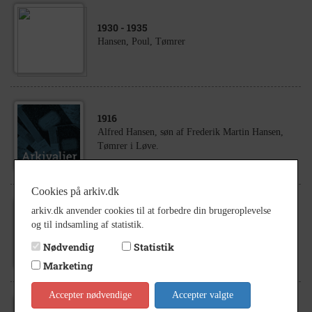
1930
- 1935
Hansen, Poul, Tømrer
1916
Alfred Hansen, søn af Frederik Martin Hansen,
Tømrer i Løve.
Cookies på arkiv.dk
arkiv.dk anvender cookies til at forbedre din brugeroplevelse
1996
og til indsamling af statistik.
Odinscentret.
Nødvendig
Statistik
Marketing
Accepter nødvendige
Accepter valgte