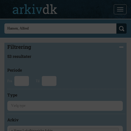
Filtrering
53 resultater
Periode
Fra
Til
Type
Arkiv
×
Høng Lokalhistoriske Arkiv