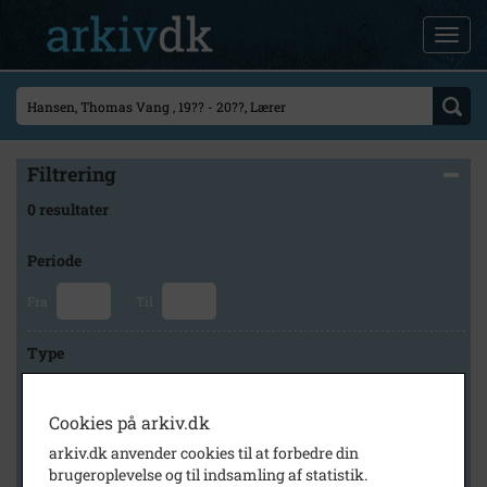
Filtrering
0 resultater
Periode
Fra
Til
Type
Cookies på arkiv.dk
Arkiv
arkiv.dk anvender cookies til at forbedre din
brugeroplevelse og til indsamling af statistik.
×
Holbæk Stadsarkiv