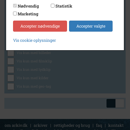
Nødvendig
Statistik
Marketing
Geografi
Accepter nødvendige
Accepter valgte
Vis cookie oplysninger
Generelt
Vis kun med billeder
Vis kun med filmklip
Vis kun med lydklip
Vis kun med kilder
Vis kun med geo-tag
om arkiv.dk
|
arkiver
|
rettigheder og brug
|
faq
|
kontakt